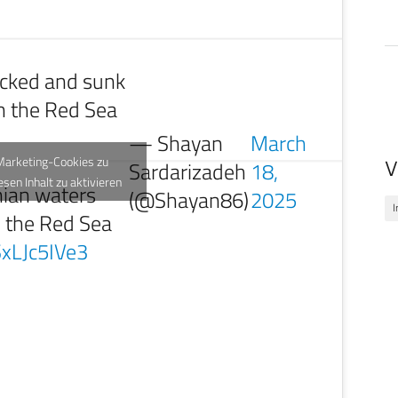
tacked and sunk
n the Red Sea
— Shayan
March
 Marketing-Cookies zu
Sardarizadeh
18,
V
esen Inhalt zu aktivieren
anian waters
(@Shayan86)
2025
I
n the Red Sea
SxLJc5IVe3