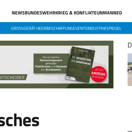
NEWS
BUNDESWEHR
KRIEG & KONFLIKTE
UNMANNED
GROSSGERÄT HEER
BESCHAFFUNG
EVENTS
INDUSTRIESPIEGEL
D
isches