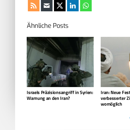
Ähnliche Posts
 in Syrien:
Iran: Neue Feststoffmodelle mit
Zypern: Großbr
verbesserter Zielführung
Marine-Einsat
womöglich