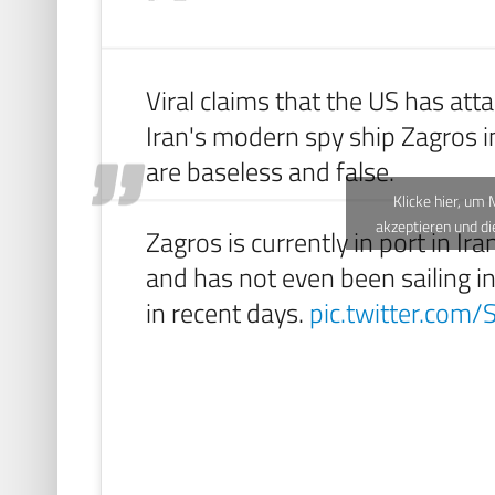
Viral claims that the US has at
Iran's modern spy ship Zagros i
are baseless and false.
Klicke hier, um
akzeptieren und di
Zagros is currently in port in Ir
and has not even been sailing i
in recent days.
pic.twitter.com/