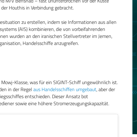
und M/V Behshad – fast ununterbrochen vor der Küste
 der Houthis in Verbindung gebracht.
eesituation zu erstellen, indem sie Informationen aus allen
systems (AIS) kombinieren, die von vorbeifahrenden
nen wurden an den iranischen Stellvertreter im Jemen,
ganisation, Handelsschiffe anzugreifen.
 Mowj-Klasse, was für ein SIGINT-Schiff ungewöhnlich ist.
den in der Regel
aus Handelsschiffen umgebaut
, aber der
iegsschiffes entschieden. Dieser Ansatz bot
ediener sowie eine höhere Stromerzeugungskapazität.