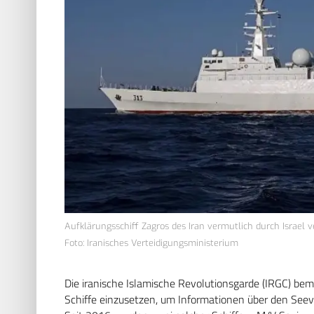
Aufklärungsschiff Zagros des Iran vermutlich durch Israel v
Foto: Iranisches Verteidigungsministerium
Die iranische Islamische Revolutionsgarde (IRGC) bemüh
Schiffe einzusetzen, um Informationen über den See