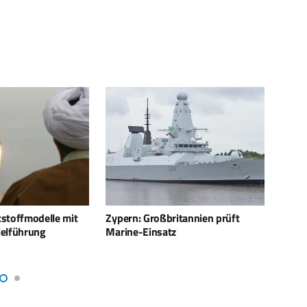
itannien prüft
Erneuter Abschuss eines MALE-
80 Pr
z
UAV der USA
Iran-