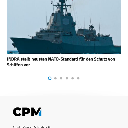
IRIS Dena – USA versenken iranische Fregatte im Indischen
Ozean
Carl-Zeiss-Straße 5