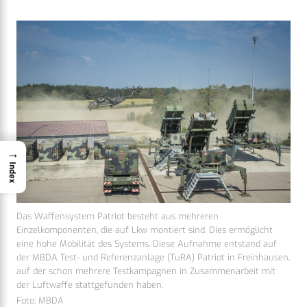
→
Index
Das Waffensystem Patriot besteht aus mehreren
Einzelkomponenten, die auf Lkw montiert sind. Dies ermöglicht
eine hohe Mobilität des Systems. Diese Aufnahme entstand auf
der MBDA Test- und Referenzanlage (TuRA) Patriot in Freinhausen,
auf der schon mehrere Testkampagnen in Zusammenarbeit mit
der Luftwaffe stattgefunden haben.
Foto: MBDA