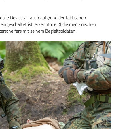
obile Devices – auch aufgrund der taktischen
eingeschaltet ist, erkennt die KI die medizinischen
zersthelfers mit seinem Begleitsoldaten.