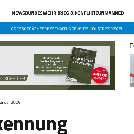
NEWS
BUNDESWEHR
KRIEG & KONFLIKTE
UNMANNED
GROSSGERÄT HEER
BESCHAFFUNG
EVENTS
INDUSTRIESPIEGEL
D
Januar 2026
kennung