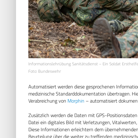
Informationslehrübung Sanitätsdienst – Ein Soldat Ersthelf
Foto: Bundeswehr
Automatisiert werden diese gesprochenen Informationen
medizinische Standarddokumentation übertragen. Hie
Verabreichung von
Morphin
– automatisiert dokument
Zusätzlich werden die Daten mit GPS-Positionsdaten a
Datei ein digitales Bild mit Verletzungen, Vitalwe
Diese Informationen erleichtern dem übernehmenden s
Beurteilung über die weiter zu treffenden medizini