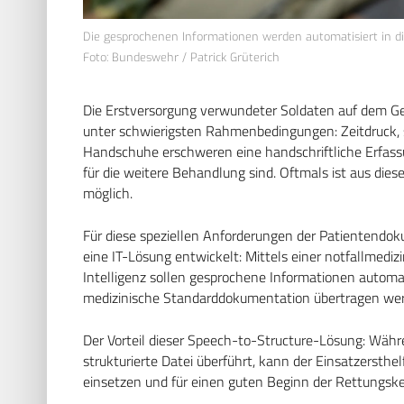
Die gesprochenen Informationen werden automatisiert in d
Foto: Bundeswehr / Patrick Grüterich
Die Erstversorgung verwundeter Soldaten auf dem Ge
unter schwierigsten Rahmenbedingungen: Zeitdruck, s
Handschuhe erschweren eine handschriftliche Erfass
für die weitere Behandlung sind. Oftmals ist aus di
möglich.
Für diese speziellen Anforderungen der Patientendok
eine IT-Lösung entwickelt: Mittels einer notfallmediz
Intelligenz sollen gesprochene Informationen automatis
medizinische Standarddokumentation übertragen we
Der Vorteil dieser Speech-to-Structure-Lösung: Währe
strukturierte Datei überführt, kann der Einsatzersth
einsetzen und für einen guten Beginn der Rettungske