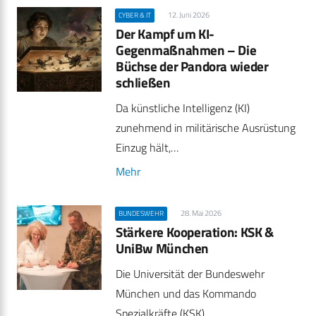
12. Juni 2026
CYBER & IT
Der Kampf um KI-
Gegenmaßnahmen – Die
Büchse der Pandora wieder
schließen
Da künstliche Intelligenz (KI)
zunehmend in militärische Ausrüstung
Einzug hält,…
Mehr
28. Mai 2026
BUNDESWEHR
Stärkere Kooperation: KSK &
UniBw München
Die Universität der Bundeswehr
München und das Kommando
Spezialkräfte (KSK)…