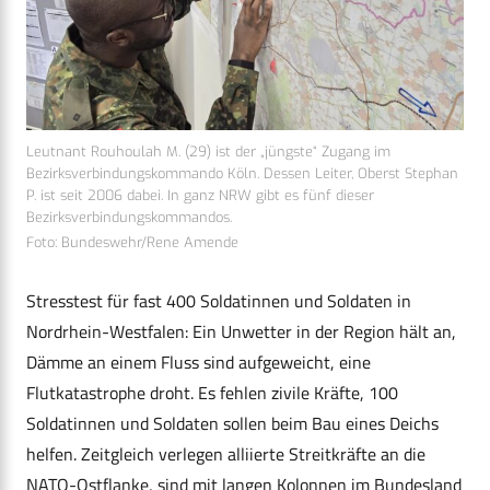
Leutnant Rouhoulah M. (29) ist der „jüngste“ Zugang im
Bezirksverbindungskommando Köln. Dessen Leiter, Oberst Stephan
P. ist seit 2006 dabei. In ganz NRW gibt es fünf dieser
Bezirksverbindungskommandos.
Foto: Bundeswehr/Rene Amende
Stresstest für fast 400 Soldatinnen und Soldaten in
Nordrhein-Westfalen: Ein Unwetter in der Region hält an,
Dämme an einem Fluss sind aufgeweicht, eine
Flutkatastrophe droht. Es fehlen zivile Kräfte, 100
Soldatinnen und Soldaten sollen beim Bau eines Deichs
helfen. Zeitgleich verlegen alliierte Streitkräfte an die
NATO-Ostflanke, sind mit langen Kolonnen im Bundesland