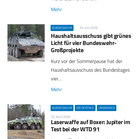
Mehr
24. Juni 2026
BUNDESWEHR
Haushaltsausschuss gibt grünes
Licht für vier Bundeswehr-
Großprojekte
Kurz vor der Sommerpause hat der
Haushaltsausschuss des Bundestages
vier…
Mehr
BUNDESWEHR
AIR DEFENCE
UNMANNED
23. April 2026
Laserwaffe auf Boxer: Jupiter im
Test bei der WTD 91