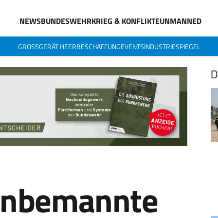
NEWS
BUNDESWEHR
KRIEG & KONFLIKTE
UNMANNED
GROSSGERÄT HEER
BESCHAFFUNG
EVENTS
INDUSTRIESPIEGEL
D
Unbemannte