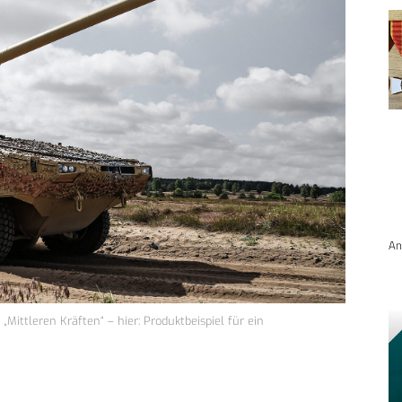
An
ittleren Kräften“ – hier: Produktbeispiel für ein