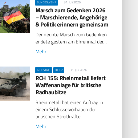
31. Juli 2026
BUNDESWEHR
Marsch zum Gedenken 2026
– Marschierende, Angehörige
& Politik erinnern gemeinsam
Der neunte Marsch zum Gedenken
endete gestern am Ehrenmal der…
Mehr
31. Juli 2026
INDUSTRIE
HEER
RCH 155: Rheinmetall liefert
Waffenanlage für britische
Radhaubitze
Rheinmetall hat einen Auftrag in
einem Schlüsselvorhaben der
britischen Streitkräfte…
Mehr