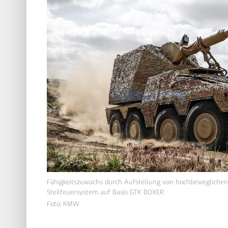
Fähigkeitszuwachs durch Aufstellung von hochbeweglichen „M
Steilfeuersystem auf Basis GTK BOXER.
Foto: KMW