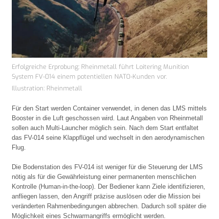
Erfolgreiche Erprobung: Rheinmetall führt Loitering Munition
System FV-014 einem potentiellen NATO-Kunden vor.
Illustration: Rheinmetall
Für den Start werden Container verwendet, in denen das LMS mittels
Booster in die Luft geschossen wird. Laut Angaben von Rheinmetall
sollen auch Multi-Launcher möglich sein. Nach dem Start entfaltet
das FV-014 seine Klappflügel und wechselt in den aerodynamischen
Flug.
Die Bodenstation des FV-014 ist weniger für die Steuerung der LMS
nötig als für die Gewährleistung einer permanenten menschlichen
Kontrolle (Human-in-the-loop). Der Bediener kann Ziele identifizieren,
anfliegen lassen, den Angriff präzise auslösen oder die Mission bei
veränderten Rahmenbedingungen abbrechen. Dadurch soll später die
Möglichkeit eines Schwarmangriffs ermöglicht werden.