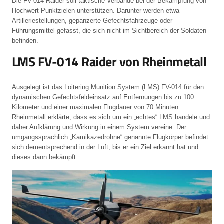
Die FV-014 Raider soll taktische Verbände bei der Bekämpfung von
Hochwert-Punktzielen unterstützen. Darunter werden etwa
Artilleriestellungen, gepanzerte Gefechtsfahrzeuge oder
Führungsmittel gefasst, die sich nicht im Sichtbereich der Soldaten
befinden.
LMS FV-014 Raider von Rheinmetall
Ausgelegt ist das Loitering Munition System (LMS) FV-014 für den
dynamischen Gefechtsfeldeinsatz auf Entfernungen bis zu 100
Kilometer und einer maximalen Flugdauer von 70 Minuten.
Rheinmetall erklärte, dass es sich um ein „echtes“ LMS handele und
daher Aufklärung und Wirkung in einem System vereine. Der
umgangssprachlich „Kamikazedrohne“ genannte Flugkörper befindet
sich dementsprechend in der Luft, bis er ein Ziel erkannt hat und
dieses dann bekämpft.