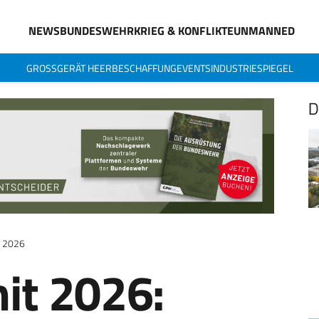
NEWS
BUNDESWEHR
KRIEG & KONFLIKTE
UNMANNED
GROSSGERÄT HEER
BESCHAFFUNG
EVENTS
INDUSTRIESPIEGEL
D
l 2026
t 2026: