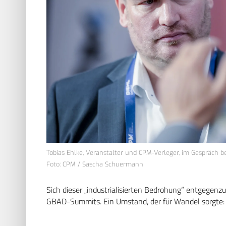
Tobias Ehlke, Veranstalter und CPM-Verleger, im Gespräch
Foto: CPM / Sascha Schuermann
Sich dieser „industrialisierten Bedrohung“ entgegenz
GBAD-Summits. Ein Umstand, der für Wandel sorgte: E