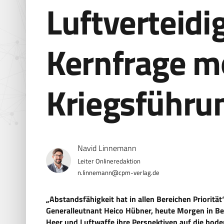
Luftverteidi
Kernfrage m
Kriegsführu
Navid Linnemann
n.linnemann@cpm-verlag.de
„Abstandsfähigkeit hat in allen Bereichen Priorität
Generalleutnant Heico Hübner, heute Morgen in Be
Heer
und
Luftwaffe
ihre
Perspektiven
auf
die
bode