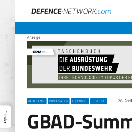
Anzeige
28. Apri
AIR DEFENCE
BUNDESWEHR
LUFTWAFFE
STRATEGIE
GBAD-Summi
→
Index