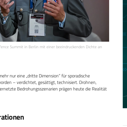
fence Summit in Berlin mit einer beeindruckenden Dichte an
mehr nur eine „dritte Dimension“ für sporadische
en – verdichtet, gesättigt, technisiert. Drohnen,
 vernetzte Bedrohungsszenarien prägen heute die Realität
rationen