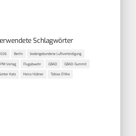
erwendete Schlagwörter
2026
Berlin
bodengebundene Luftverteidigung
CPM Verlag
Flugabwehr
GBAD
GBAD-Summit
ünter Katz
Heico Hübner
Tobias Ehlke