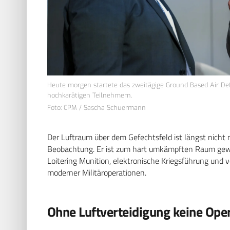
Heute morgen startete das zweitägige Ground Based Air De
hochkarätigen Teilnehmern.
Foto: CPM / Sascha Schuermann
Der Luftraum über dem Gefechtsfeld ist längst nicht 
Beobachtung. Er ist zum hart umkämpften Raum geword
Loitering Munition, elektronische Kriegsführung und
moderner Militäroperationen.
Ohne Luftverteidigung keine Ope