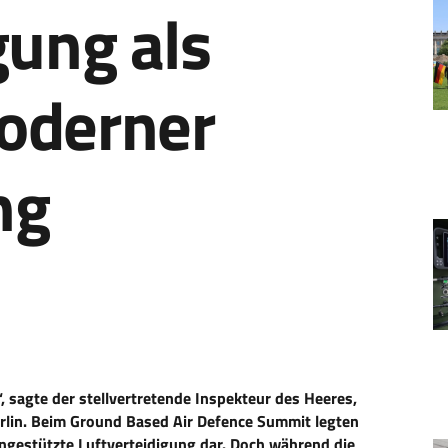
gung als
oderner
ng
“, sagte der stellvertretende Inspekteur des Heeres,
rlin. Beim
Ground
Based
Air
Defen
ce
Summit
legten
ngestützte
Luftverteidigung
dar
. Doch während die