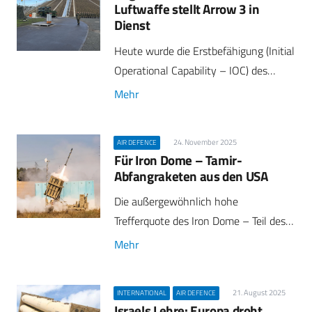
Luftwaffe stellt Arrow 3 in
Dienst
Heute wurde die Erstbefähigung (Initial
Operational Capability – IOC) des…
Mehr
24. November 2025
AIR DEFENCE
Für Iron Dome – Tamir-
Abfangraketen aus den USA
Die außergewöhnlich hohe
Trefferquote des Iron Dome – Teil des…
Mehr
21. August 2025
INTERNATIONAL
AIR DEFENCE
Israels Lehre: Europa droht