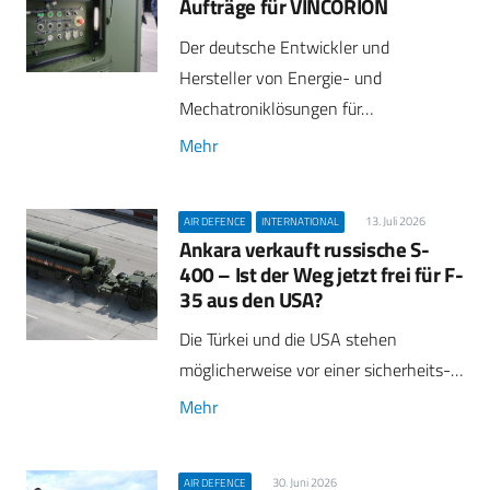
Aufträge für VINCORION
Der deutsche Entwickler und
Hersteller von Energie- und
Mechatroniklösungen für…
Mehr
13. Juli 2026
AIR DEFENCE
INTERNATIONAL
Ankara verkauft russische S-
400 – Ist der Weg jetzt frei für F-
35 aus den USA?
Die Türkei und die USA stehen
möglicherweise vor einer sicherheits-…
Mehr
30. Juni 2026
AIR DEFENCE