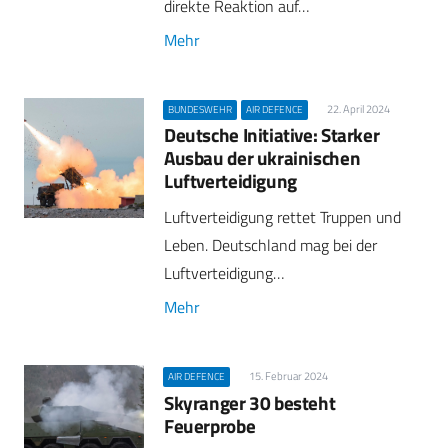
direkte Reaktion auf…
Mehr
22. April 2024
BUNDESWEHR
AIR DEFENCE
Deutsche Initiative: Starker
Ausbau der ukrainischen
Luftverteidigung
Luftverteidigung rettet Truppen und
Leben. Deutschland mag bei der
Luftverteidigung…
Mehr
15. Februar 2024
AIR DEFENCE
Skyranger 30 besteht
Feuerprobe