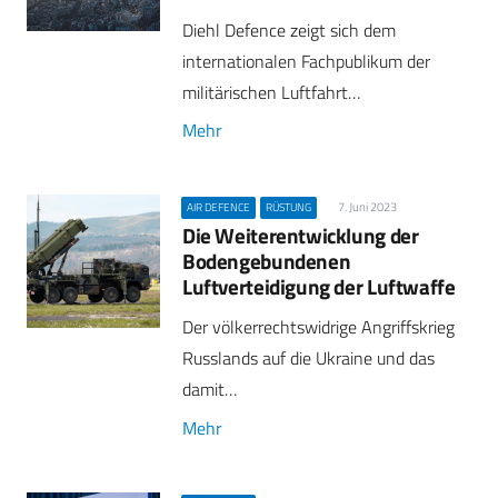
Diehl Defence zeigt sich dem
internationalen Fachpublikum der
militärischen Luftfahrt…
Mehr
7. Juni 2023
AIR DEFENCE
RÜSTUNG
Die Weiterentwicklung der
Bodengebundenen
Luftverteidigung der Luftwaffe
Der völkerrechtswidrige Angriffskrieg
Russlands auf die Ukra­ine und das
damit…
Mehr