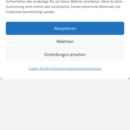
Surfverhalten oder eindeutige IDs auf dieser Website verarbeiten. Wenn du deine
Zustimmung nicht erteilst oder zurückziehst, können bestimmte Merkmale und
Funktionen beeinträchtigt werden.
Akzeptieren
Carl-Zeiss-Straße 5
53340 Meckenheim
Ablehnen
digital@cpm-verlag.de
Einstellungen ansehen
Cookie-Richtlinie
Datenschutzerklärung
Impressum
ÜBER UNS
CPM PUBLICATIONS
CPM EVENTS