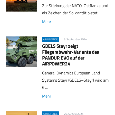
Zur Stärkung der NATO-Ostflanke und
als Zeichen der Solidarität bietet…
Mehr
3. September 2024
AIR DEFENCE
GDELS Steyr zeigt
Fliegerabwehr-Variante des
PANDUR EVO auf der
AIRPOWER24
General Dynamics European Land
Systems Steyr (GDELS–Steyr) wird am
6.…
Mehr
20. August 2024
AIR DEFENCE