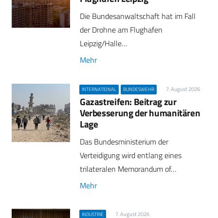
Die Bundesanwaltschaft hat im Fall
der Drohne am Flughafen
Leipzig/Halle…
Mehr
7. August 2026
INTERNATIONAL
BUNDESWEHR
Gazastreifen: Beitrag zur
Verbesserung der humanitären
Lage
Das Bundesministerium der
Verteidigung wird entlang eines
trilateralen Memorandum of…
Mehr
7. August 2026
INDUSTRIE