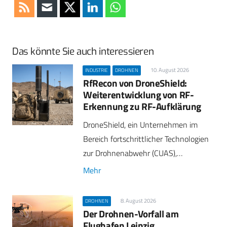
Das könnte Sie auch interessieren
10. August 2026
INDUSTRIE
DROHNEN
RfRecon von DroneShield:
Weiterentwicklung von RF-
Erkennung zu RF-Aufklärung
DroneShield, ein Unternehmen im
Bereich fortschrittlicher Technologien
zur Drohnenabwehr (CUAS),…
Mehr
8. August 2026
DROHNEN
Der Drohnen-Vorfall am
Flughafen Leipzig