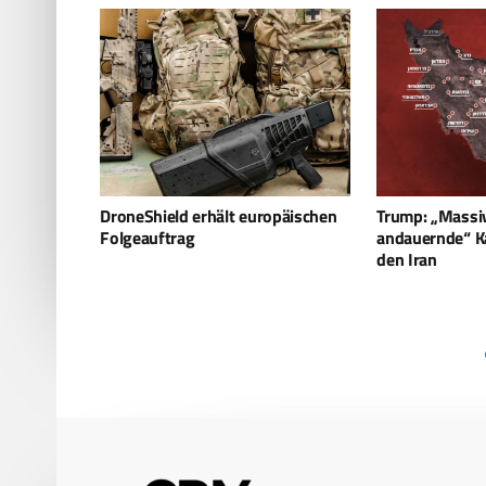
päischen
Trump: „Massive und
Mit Maschine
andauernde“ Kampagne gegen
Drohnen – Isra
den Iran
Vulcan