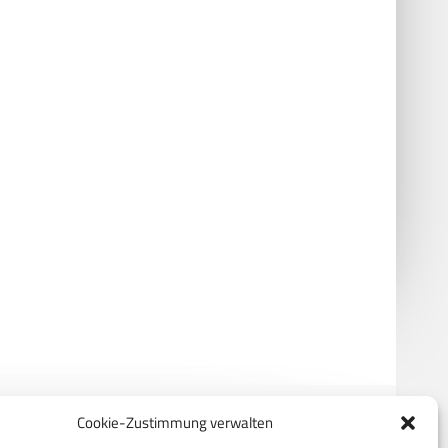
s Ultra – eine Edge-
Spyder erfolgreich als mobile
uting-
Lösung gegen Drohnen und
idigungsplattform mit
Raketen
-3D-Video-
tionserkennung
Cookie-Zustimmung verwalten