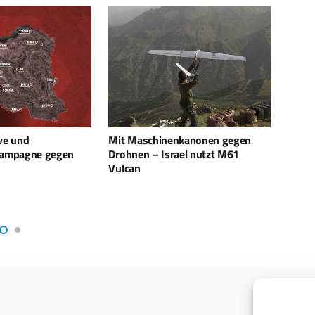
nkanonen gegen
UAV-Kampferfahrungen: USA
Uranu
el nutzt M61
wollen von Israel lernen
Comp
Verte
360°
Situa