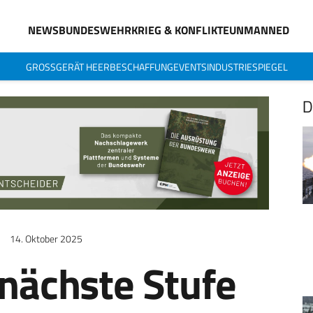
NEWS
BUNDESWEHR
KRIEG & KONFLIKTE
UNMANNED
GROSSGERÄT HEER
BESCHAFFUNG
EVENTS
INDUSTRIESPIEGEL
D
14. Oktober 2025
 nächste Stufe