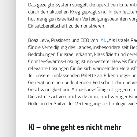
Das gezeigte System spiegelt die operativen Erkennt
durch den aktuellen Krieg geprägt sind. In den letz
hochrangigen israelischen Verteidigungsbeamten vorge
Einsatzbereitschaft zu demonstrieren.
Boaz Levy, Präsident und CEO von
IAI
:
„Als Israels R
für die Verteidigung des Landes, insbesondere seit Beg
Bedrohungen für Israel erkannt, klassifiziert und der
Counter-Swarms-Lösung ist ein weiterer Beweis für d
relevante Lösungen für die sich wandelnden Herausfor
Teil unserer umfassenden Palette an Erkennungs- un
Generation einen bedeutenden Fortschritt dar und verbe
Geschwindigkeit und Anpassungsfähigkeit gegen ein 
Dies ist die Art von hochwirksamer, hochwertiger Fähi
Rolle an der Spitze der Verteidigungstechnologie wider
KI – ohne geht es nicht mehr