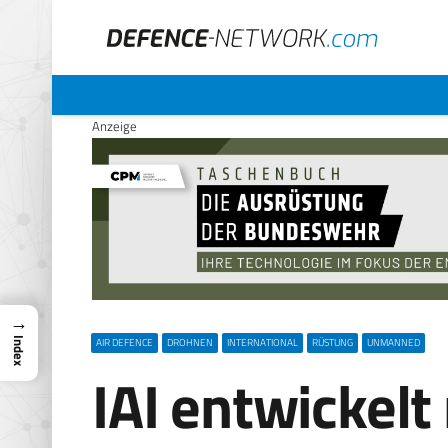
Anzeige
→
AIR DEFENCE
DROHNEN
INTERNATIONAL
RÜSTUNG
UNMANNED
Index
IAI entwickelt