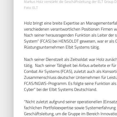
Markus Holz verstärkt die Geschäftsleitung der ELT Group D
Foto: ELT
Holz bringt eine breite Expertise an Managementerfah
verschiedenen verantwortlichen Positionen Firmen
Nach seiner herausragenden Funktion als Leiter der 
System“ (FCAS) bei HENSOLDT gewesen, war er als Ges
Rüstungsunternehmen Elbit Systems tätig.
Nach seiner Dienstzeit als Zeitsoldat war Holz zunäc
tätig. Nach seiner Tätigkeit bei Airbus arbeitete er f
Combat Air Systems (FCAS), zuletzt auch als Konsor
Zusammenschluss deutscher Unternehmen für Leist
FCAS/NGWS-Programm. Es folgte seine Funktion als V
Cyber“ bei der Elbit Systems Deutschland.
“Nicht zuletzt aufgrund seiner operationellen (Einsat
fachlichen Portfolioexpertise sowie Systemerfahrung 
Geschäftsleitung, um die Gruppe im Bereich Innovatio