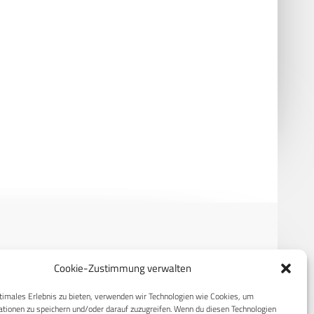
us Woelke – Neuer
General a. D. Mais: 800.000
räsident der BAKS
Soldatinnen und Soldaten für
Deutschland?
RECHTLICHES
Cookie-Zustimmung verwalten
timales Erlebnis zu bieten, verwenden wir Technologien wie Cookies, um
S
Datenschutzerklärung
tionen zu speichern und/oder darauf zuzugreifen. Wenn du diesen Technologien