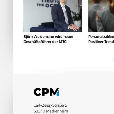
neuer
Personalzahlen der Bundeswehr –
Andriy Shevch
G
Positiver Trend hält an
Managing Direc
Helsing
Carl-Zeiss-Straße 5
53340 Meckenheim