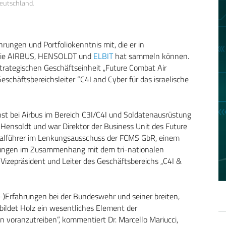
eutschland.
rungen und Portfoliokenntnis mit, die er in
 wie AIRBUS, HENSOLDT und
ELBIT
hat sammeln können.
strategischen Geschäftseinheit „Future Combat Air
chäftsbereichsleiter “C4I and Cyber für das israelische
hst bei Airbus im Bereich C3I/C4I und Soldatenausrüstung
ür Hensoldt und war Direktor der Business Unit des Future
tialführer im Lenkungsausschuss der FCMS GbR, einem
ungen im Zusammenhang mit dem tri-nationalen
izepräsident und Leiter des Geschäftsbereichs „C4I &
z-)Erfahrungen bei der Bundeswehr und seiner breiten,
bildet Holz ein wesentliches Element der
n voranzutreiben”, kommentiert Dr. Marcello Mariucci,