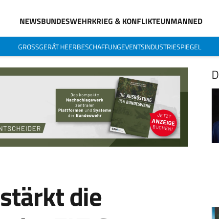
NEWS
BUNDESWEHR
KRIEG & KONFLIKTE
UNMANNED
GROSSGERÄT HEER
BESCHAFFUNG
EVENTS
INDUSTRIESPIEGEL
D
stärkt die