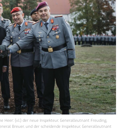
er: (v.l.) der neue Inspekteur, Generalleutnant Freuding,
General Breuer, und der scheidende Inspekteur, Generalleutnant