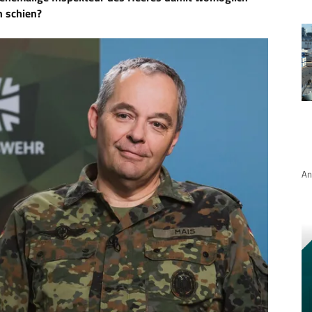
n schien?
An