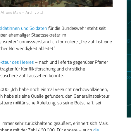
Alfons Mais – Archivbild.
ldatinnen und Soldaten
für die Bundeswehr steht seit
uber, ehemaliger Staatssekretär im
nsreiter“ unmissverständlich formuliert: „Die Zahl ist eine
ischer Notwendigkeit ableitet.“
ekteur des Heeres
– nach und lieferte gegenüber Pfarrer
ragter für Konfliktforschung und christliche
listischere Zahl aussehen könnte.
0.000: „Ich habe noch einmal versucht nachzuvollziehen,
ch habe als eine Quelle gefunden: den Generalinspekteur
astbare militärische Ableitung, so seine Botschaft, sei
h immer sehr zurückhaltend geäußert, erinnert sich Mais.
nhang mit der Zahl 460.000. Für andere – auch
die