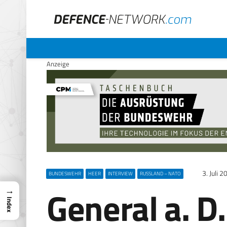
Anzeige
3. Juli 
BUNDESWEHR
HEER
INTERVIEW
RUSSLAND – NATO
General a. D.
→
Index