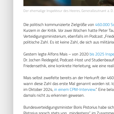
Der ehemalige Inspekteur des Heeres, Generalleutnant a. D. 
Die politisch kommunizierte Zielgröße von
460.000 So
Kurzem in der Kritik. Vor zwei Wochen hatte Peter Ta
Verteidigungsministerium, ebenfalls im Podcast „Friede
politische Zahl. Es ist keine Zahl, die sich aus militär
Gestern legte Alfons Mais – von 2020
bis 2025 Insp
Dr. Jochen Reidegeld, Podcast-Host und Studienbeauft
Friedensethik, eine konkrete Herleitung, wie eine rea
Mais selbst zweifelte bereits an der Herkunft der 46
wann diese Zahl das erste Mal genannt worden ist. I
im Oktober 2024,
in einem CPM-Interview
.“ Eine bel
damals nicht zu erkennen gewesen.
Bundesverteidigungsminister Boris Pistorius habe sic
Pistorius sprach stets von „mindestens“ im Zusamme