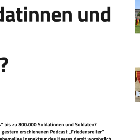
datinnen und
?
s
“ bis zu 800.000 Soldatinnen und Soldaten?
m gestern erschienenen Podcast
„Friedensreiter
“
er ehemalige Inspekteur des Heeres damit womöglich