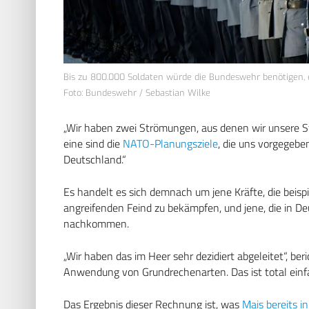
Bis zu 800.000 Soldaten würde die Bundeswehr benötigen, er
Foto: Bundeswehr / Sebastian Wilke
„Wir haben zwei Strömungen, aus denen wir unsere S
eine sind die
NATO-Planungsziele
, die uns vorgegebe
Deutschland.“
Es handelt es sich demnach um jene Kräfte, die beisp
angreifenden Feind zu bekämpfen, und jene, die in 
nachkommen.
„Wir haben das im Heer sehr dezidiert abgeleitet“, ber
Anwendung von Grundrechenarten. Das ist total einf
Das Ergebnis dieser Rechnung ist, was
Mais bereits 