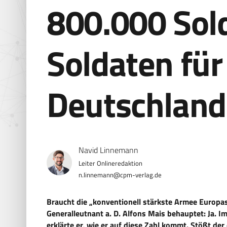
800.000 Sol
Soldaten für
Deutschland
Navid Linnemann
n.linnemann@cpm-verlag.de
Braucht die „konventionell stärkste Armee Europa
Generalleutnant a. D. Alfons Mais behauptet
:
Ja. I
erklärte er, wie er auf diese Zahl kommt. Stößt d