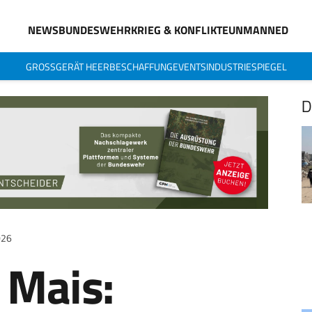
NEWS
BUNDESWEHR
KRIEG & KONFLIKTE
UNMANNED
GROSSGERÄT HEER
BESCHAFFUNG
EVENTS
INDUSTRIESPIEGEL
D
2026
 Mais: