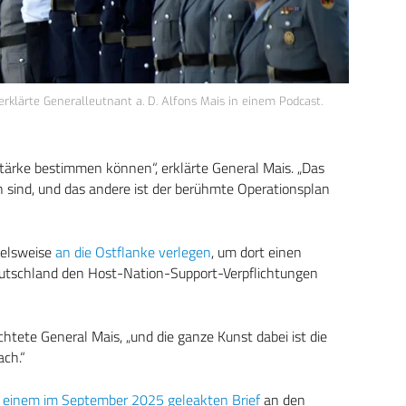
klärte Generalleutnant a. D. Alfons Mais in einem Podcast.
tärke bestimmen können“, erklärte General Mais. „Das
n sind, und das andere ist der berühmte Operationsplan
ielsweise
an die Ostflanke verlegen
, um dort einen
Deutschland den Host-Nation-Support-Verpflichtungen
ichtete General Mais, „und die ganze Kunst dabei ist die
ach.“
in einem im September 2025 geleakten Brief
an den