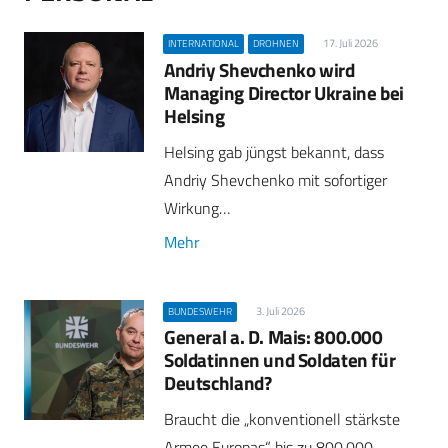
17. Juli 2026
INTERNATIONAL
DROHNEN
Andriy Shevchenko wird
Managing Director Ukraine bei
Helsing
Helsing gab jüngst bekannt, dass
Andriy Shevchenko mit sofortiger
Wirkung…
Mehr
3. Juli 2026
BUNDESWEHR
General a. D. Mais: 800.000
Soldatinnen und Soldaten für
Deutschland?
Braucht die „konventionell stärkste
Armee Europas“ bis zu 800.000