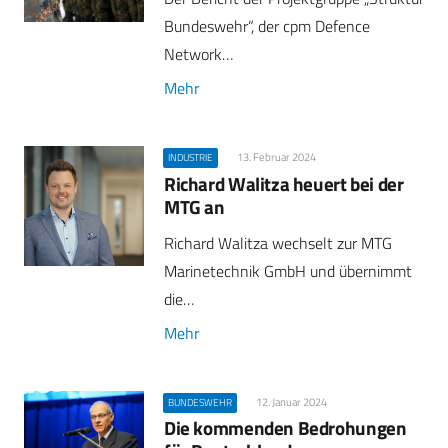
Bundeswehr“, der cpm Defence
Network…
Mehr
13. Februar 2024
INDUSTRIE
Richard Walitza heuert bei der
MTG an
Richard Walitza wechselt zur MTG
Marinetechnik GmbH und übernimmt
die…
Mehr
12. Januar 2024
BUNDESWEHR
Die kommenden Bedrohungen