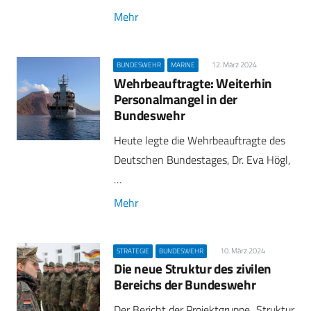
Mehr
12. März 2024
BUNDESWEHR
MARINE
Wehrbeauftragte: Weiterhin
Personalmangel in der
Bundeswehr
Heute legte die Wehrbeauftragte des
Deutschen Bundestages, Dr. Eva Högl,
…
Mehr
10. März 2024
STRATEGIE
BUNDESWEHR
Die neue Struktur des zivilen
Bereichs der Bundeswehr
Der Bericht der Projektgruppe „Struktur