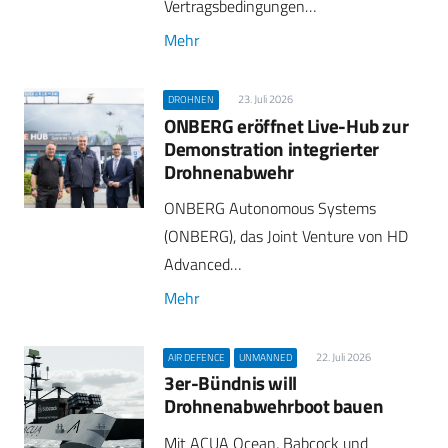
Vertragsbedingungen…
Mehr
23. Juli 2026
DROHNEN
ONBERG eröffnet Live-Hub zur
Demonstration integrierter
Drohnenabwehr
ONBERG Autonomous Systems
(ONBERG), das Joint Venture von HD
Advanced…
Mehr
22. Juli 2026
AIR DEFENCE
UNMANNED
3er-Bündnis will
Drohnenabwehrboot bauen
Mit ACUA Ocean, Babcock und