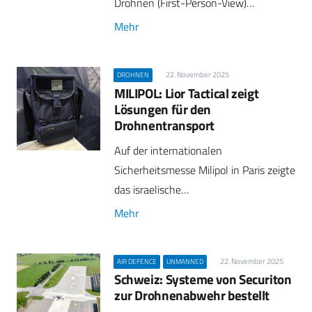
Drohnen (First-Person-View)…
Mehr
22. November 2025
DROHNEN
MILIPOL: Lior Tactical zeigt
Lösungen für den
Drohnentransport
Auf der internationalen
Sicherheitsmesse Milipol in Paris zeigte
das israelische…
Mehr
22. November 2025
AIR DEFENCE
UNMANNED
Schweiz: Systeme von Securiton
zur Drohnenabwehr bestellt