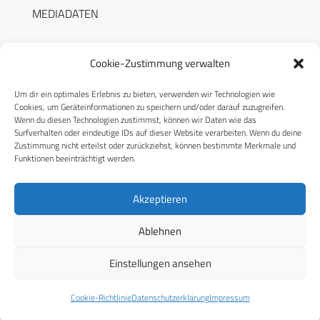
MEDIADATEN
Cookie-Zustimmung verwalten
Um dir ein optimales Erlebnis zu bieten, verwenden wir Technologien wie
RECHTLICHES
Cookies, um Geräteinformationen zu speichern und/oder darauf zuzugreifen.
Wenn du diesen Technologien zustimmst, können wir Daten wie das
Surfverhalten oder eindeutige IDs auf dieser Website verarbeiten. Wenn du deine
Datenschutzerklärung
Zustimmung nicht erteilst oder zurückziehst, können bestimmte Merkmale und
Funktionen beeinträchtigt werden.
Cookie-Richtlinie (EU)
AGB
Akzeptieren
Compliance
Ablehnen
Impressum
Einstellungen ansehen
© 2026 CPM GmbH – Alle Rechte vorbehalten
Cookie-Richtlinie
Datenschutzerklärung
Impressum