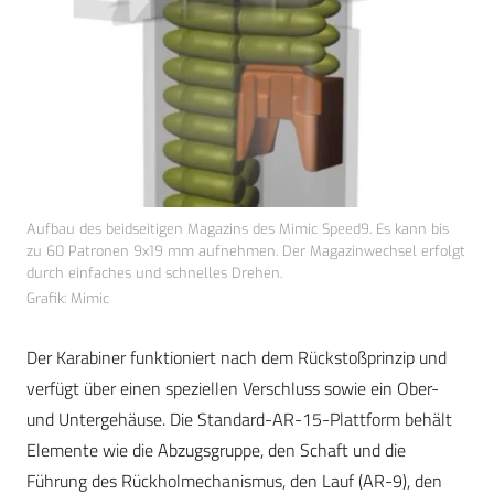
Aufbau des beidseitigen Magazins des Mimic Speed9. Es kann bis
zu 60 Patronen 9x19 mm aufnehmen. Der Magazinwechsel erfolgt
durch einfaches und schnelles Drehen.
Grafik: Mimic
Der Karabiner funktioniert nach dem Rückstoßprinzip und
verfügt über einen speziellen Verschluss sowie ein Ober-
und Untergehäuse. Die Standard-AR-15-Plattform behält
Elemente wie die Abzugsgruppe, den Schaft und die
Führung des Rückholmechanismus, den Lauf (AR-9), den