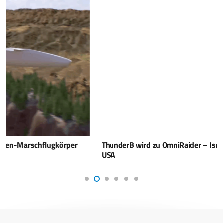
ThunderB wird zu OmniRaider – Israels VTOL-UAS made in
USA