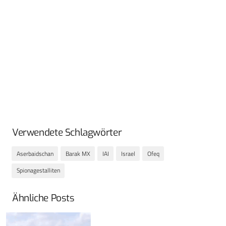
Verwendete Schlagwörter
Aserbaidschan
Barak MX
IAI
Israel
Ofeq
Spionagestalliten
Ähnliche Posts