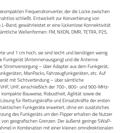
ltrakompakten Frequenzkonverter, der die Lücke zwischen
ahtlos schließt. Entwickelt zur Konvertierung von
-Band, gewährleistet er eine lückenlose Konnektivität
n sämtliche Wellenformen: FM, NXDN, DMR, TETRA, P25,
rte und 1 cm hoch, sie sind leicht und benötigen wenig
sche Funkgerät (Antennenausgang) und die Antenne
ie Stromversorgung – über Adapter aus dem Funkgerät,
funkgeräten, ManPacks, Fahrzeugfunkgeräten, etc. Auf
gerät mit Sichtverbindung –
über sämtliche
 VHF, UHF, einschließlich der 700-, 800- und 900-MHz-
e kompakte Bauweise, Robustheit, Agilität sowie die
n Lösung für Rettungskräfte und Einsatzkräfte der ersten
 taktischen Funkgeräte erweitert, ohne ein zusätzliches
nzung des Funkgeräts um den Flipper erhalten die Nutzer
 von geografischen Grenzen. Der äußerst geringe SWaP-
ahme) in Kombination mit einer kleinen omnidirektionalen