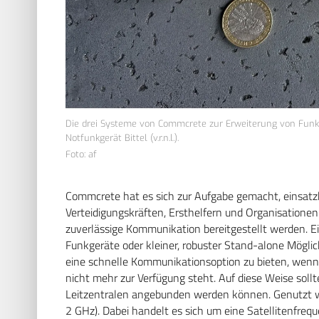
Die drei Systeme von Commcrete zur Erweiterung von Funkg
Notfunkgerät Bittel (v.r.n.l.).
Foto: af
Commcrete hat es sich zur Aufgabe gemacht, einsatzk
Verteidigungskräften, Ersthelfern und Organisationen 
zuverlässige Kommunikation bereitgestellt werden. E
Funkgeräte oder kleiner, robuster Stand-alone Mögli
eine schnelle Kommunikationsoption zu bieten, wenn 
nicht mehr zur Verfügung steht. Auf diese Weise sollt
Leitzentralen angebunden werden können. Genutzt wi
2 GHz). Dabei handelt es sich um eine Satellitenfrequ