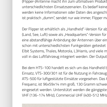
(Flipper-)Antenne macht ihn zum ultimativen Produk
unterschiedlichsten Einsatzszenarien. Es bedarf kei
werden keine Informationen oder Daten des angeschl
ist praktisch „dumm“, sendet nur wie immer, Flipper m
Der Flipper ist erhältlich als „Handheld“-Version für 
(Land, See, Luft) sowie als „Headquarters“-Version fü
eine abstandfähige Anbindung der Antennen über ein
schon mit unterschiedlichsten Funkgeräten getestet
Elbit Systems, Thales, Motorola, L3Harris, und viele 
voll in das Luftfahrzeug integriert werden. Der Output
Bei dem HTS-100 handelt es sich um das Handheld b
Einsatz, VTS-300/301 ist für die Nutzung in Fahrze
ATS-500 für luftgestützte Einsätze vorgesehen. Das
Frequenz, ist 96x59x14 mm groß, 130 Gramm schwe
eingesetzt werden.
Unterstützt werden die gängigs
VHF (136-174 MHz), Commercial UHF (400-512 MHz)