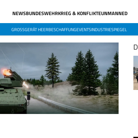
NEWS
BUNDESWEHR
KRIEG & KONFLIKTE
UNMANNED
GROSSGERÄT HEER
BESCHAFFUNG
EVENTS
INDUSTRIESPIEGEL
D