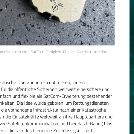
eräten um eine SatCom-Fähigkeit: Flipper, Stardust und das
ritische Operationen zu optimieren, indem
für die öffentliche Sicherheit weltweit eine sichere und
infach und flexible als SatCom-Erweiterung bestehender
chkeiten. Die Idee wurde geboren, um Rettungsdiensten
die vorhandene Infrastruktur nach einer Katastrophe
en die Einsatzkräfte weltweit an ihre Hauptquartiere und
rd Satellitenkommunikation, und hier das L-Band (1 bis
enz, die sich durch enorme Zuverlässigkeit und