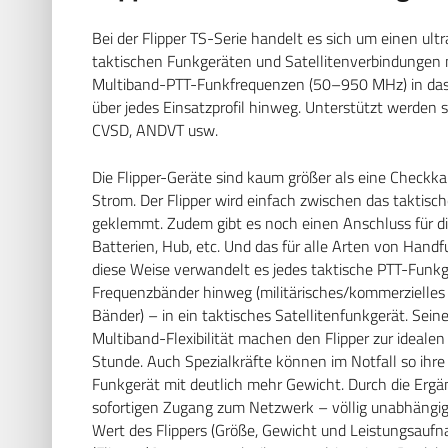
Bei der Flipper TS-Serie handelt es sich um einen u
taktischen Funkgeräten und Satellitenverbindungen n
Multiband-PTT-Funkfrequenzen (50–950 MHz) in das L
über jedes Einsatzprofil hinweg. Unterstützt werde
CVSD, ANDVT usw.
Die Flipper-Geräte sind kaum größer als eine Checkka
Strom. Der Flipper wird einfach zwischen das takti
geklemmt. Zudem gibt es noch einen Anschluss für d
Batterien, Hub, etc. Und das für alle Arten von Hand
diese Weise verwandelt es jedes taktische PTT-Funk
Frequenzbänder hinweg (militärisches/kommerzielles
Bänder)
– in ein taktisches Satellitenfunkgerät. Sein
Multiband-Flexibilität machen den Flipper zur ideale
Stunde. Auch Spezialkräfte können im Notfall so ihre
Funkgerät mit deutlich mehr Gewicht. Durch die Ergä
sofortigen Zugang zum Netzwerk – völlig unabhängig
Wert des Flippers (Größe, Gewicht und Leistungsaufn