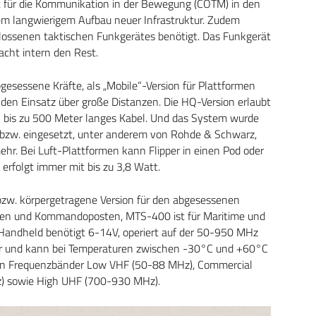
t für die Kommunikation in der Bewegung (COTM) in den
nem langwierigem Aufbau neuer Infrastruktur. Zudem
ossenen taktischen Funkgerätes benötigt. Das Funkgerät
acht intern den Rest.
abgesessene Kräfte, als „Mobile“-Version für Plattformen
r den Einsatz über große Distanzen. Die HQ-Version erlaubt
 bis zu 500 Meter langes Kabel. Und das System wurde
 bzw. eingesetzt, unter anderem von Rohde & Schwarz,
mehr. Bei Luft-Plattformen kann Flipper in einen Pod oder
 erfolgt immer mit bis zu 3,8 Watt.
zw. körpergetragene Version für den abgesessenen
ugen und Kommandoposten, MTS-400 ist für Maritime und
 Handheld benötigt 6-14V, operiert auf der 50-950 MHz
r und kann bei Temperaturen zwischen -30°C und +60°C
ten Frequenzbänder Low VHF (50-88 MHz), Commercial
 sowie High UHF (700-930 MHz).