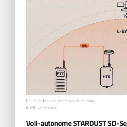
Das Basis-Konzept der Flipper-Anbindung.
Grafik: Commcrete
Voll-autonome STARDUST SD-Se