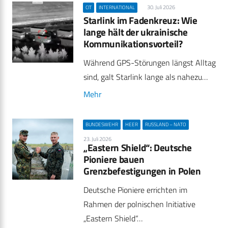
30. Juli 2026
CIT
INTERNATIONAL
Starlink im Fadenkreuz: Wie
lange hält der ukrainische
Kommunikationsvorteil?
Während GPS-Störungen längst Alltag
sind, galt Starlink lange als nahezu…
Mehr
BUNDESWEHR
HEER
RUSSLAND – NATO
23. Juli 2026
„Eastern Shield“: Deutsche
Pioniere bauen
Grenzbefestigungen in Polen
Deutsche Pioniere errichten im
Rahmen der polnischen Initiative
„Eastern Shield“…