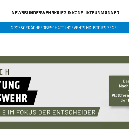
NEWS
BUNDESWEHR
KRIEG & KONFLIKTE
UNMANNED
GROSSGERÄT HEER
BESCHAFFUNG
EVENTS
INDUSTRIESPIEGEL