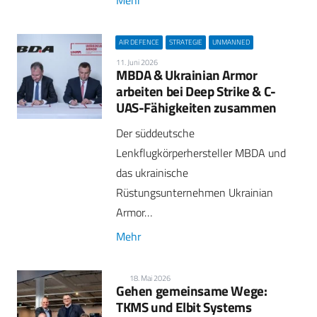
AIR DEFENCE
STRATEGIE
UNMANNED
11. Juni 2026
MBDA & Ukrainian Armor
arbeiten bei Deep Strike & C-
UAS-Fähigkeiten zusammen
Der süddeutsche
Lenkflugkörperhersteller MBDA und
das ukrainische
Rüstungsunternehmen Ukrainian
Armor…
Mehr
18. Mai 2026
Gehen gemeinsame Wege:
TKMS und Elbit Systems