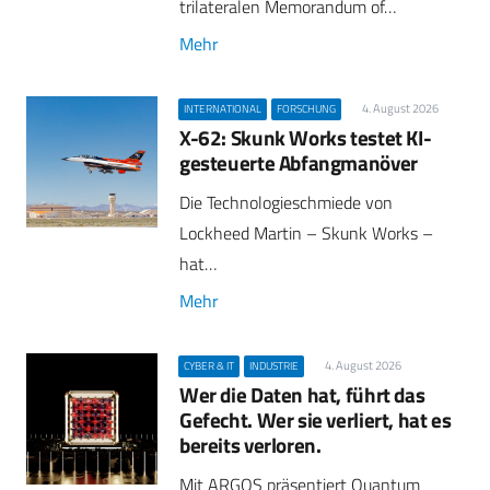
trilateralen Memorandum of…
Mehr
4. August 2026
INTERNATIONAL
FORSCHUNG
X-62: Skunk Works testet KI-
gesteuerte Abfangmanöver
Die Technologieschmiede von
Lockheed Martin – Skunk Works –
hat…
Mehr
4. August 2026
CYBER & IT
INDUSTRIE
Wer die Daten hat, führt das
Gefecht. Wer sie verliert, hat es
bereits verloren.
Mit ARGOS präsentiert Quantum