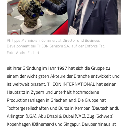
Philippe Mennicken, Commercial Director und Business
Development bei THEON Sensors S.A., auf der Enforce Tac.
Foto: Andre Forkert
eit ihrer Gründung im Jahr 1997 hat sich die Gruppe zu
einem der wichtigsten Akteure der Branche entwickelt und
ist weltweit präsent. THEON INTERNATIONAL hat seinen
Hauptsitz in Zypern und unterhält hochmoderne
Produktionsanlagen in Griechenland. Die Gruppe hat
Tochtergesellschaften und Büros in Kempen (Deutschland),
Arlington (USA), Abu Dhabi & Dubai (VAE), Zug (Schweiz),
Kopenhagen (Dänemark) und Singapur. Darüber hinaus ist