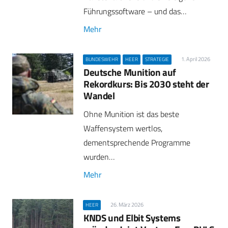
Führungssoftware – und das…
Mehr
1. April 2026
BUNDESWEHR
HEER
STRATEGIE
Deutsche Munition auf
Rekordkurs: Bis 2030 steht der
Wandel
Ohne Munition ist das beste
Waffensystem wertlos,
dementsprechende Programme
wurden…
Mehr
26. März 2026
HEER
KNDS und Elbit Systems