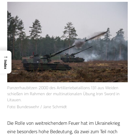
→
Index
Panzerhaubitzen 2000 des Artilleriebataillons 131 aus Weiden
schießen im Rahmen der multinationalen Übung Iron Sword in
Litauen.
Foto: Bundeswehr / Jane Schmidt
Die Rolle von weitreichendem Feuer hat im Ukrainekrieg
eine besonders hohe Bedeutung, da zwei zum Teil noch