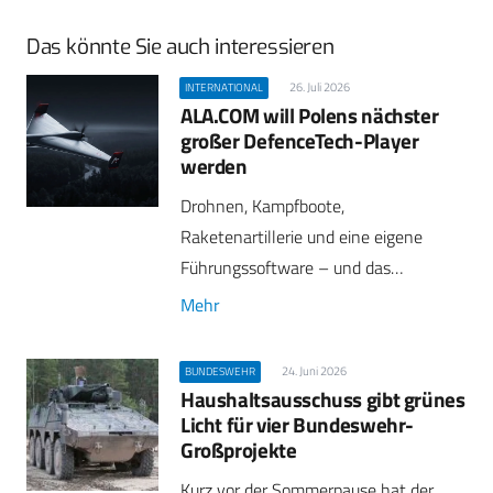
Das könnte Sie auch interessieren
26. Juli 2026
INTERNATIONAL
ALA.COM will Polens nächster
großer DefenceTech-Player
werden
Drohnen, Kampfboote,
Raketenartillerie und eine eigene
Führungssoftware – und das…
Mehr
24. Juni 2026
BUNDESWEHR
Haushaltsausschuss gibt grünes
Licht für vier Bundeswehr-
Großprojekte
Kurz vor der Sommerpause hat der