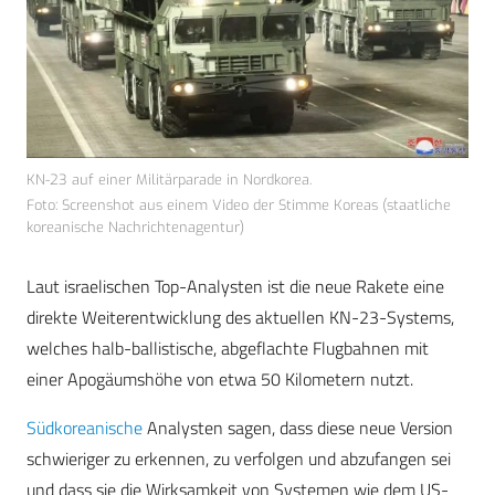
KN-23 auf einer Militärparade in Nordkorea.
Foto: Screenshot aus einem Video der Stimme Koreas (staatliche
koreanische Nachrichtenagentur)
Laut israelischen Top-Analysten ist die neue Rakete eine
direkte Weiterentwicklung des aktuellen KN-23-Systems,
welches halb-ballistische, abgeflachte Flugbahnen mit
einer Apogäumshöhe von etwa 50 Kilometern nutzt.
Südkoreanische
Analysten sagen, dass diese neue Version
schwieriger zu erkennen, zu verfolgen und abzufangen sei
und dass sie die Wirksamkeit von Systemen wie dem US-