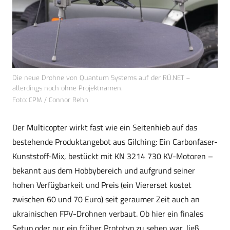
Die neue Drohne von Quantum Systems auf der RÜ.NET –
allerdings noch ohne Projektnamen.
Foto: CPM / Connor Rehn
Der Multicopter wirkt fast wie ein Seitenhieb auf das
bestehende Produktangebot aus Gilching: Ein Carbonfaser-
Kunststoff-Mix, bestückt mit KN 3214 730 KV-Motoren –
bekannt aus dem Hobbybereich und aufgrund seiner
hohen Verfügbarkeit und Preis (ein Viererset kostet
zwischen 60 und 70 Euro) seit geraumer Zeit auch an
ukrainischen FPV-Drohnen verbaut. Ob hier ein finales
Setup oder nur ein früher Prototyp zu sehen war, ließ