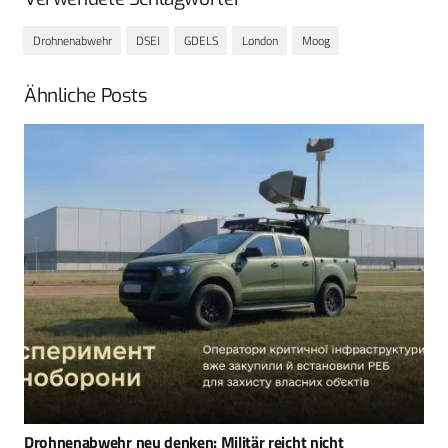
Drohnenabwehr
DSEI
GDELS
London
Moog
Ähnliche Posts
Counter-UAV AARTOS DDS System schützte den NATO