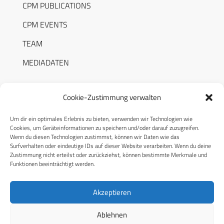
CPM PUBLICATIONS
CPM EVENTS
TEAM
MEDIADATEN
Cookie-Zustimmung verwalten
Um dir ein optimales Erlebnis zu bieten, verwenden wir Technologien wie
RECHTLICHES
Cookies, um Geräteinformationen zu speichern und/oder darauf zuzugreifen.
Wenn du diesen Technologien zustimmst, können wir Daten wie das
Surfverhalten oder eindeutige IDs auf dieser Website verarbeiten. Wenn du deine
Datenschutzerklärung
Zustimmung nicht erteilst oder zurückziehst, können bestimmte Merkmale und
Funktionen beeinträchtigt werden.
Cookie-Richtlinie (EU)
AGB
Akzeptieren
Compliance
Ablehnen