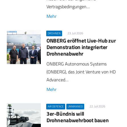
Vertragsbedingungen…
Mehr
23. Juli 2026
DROHNEN
ONBERG eröffnet Live-Hub zur
Demonstration integrierter
Drohnenabwehr
ONBERG Autonomous Systems
(ONBERG), das Joint Venture von HD
Advanced…
Mehr
22. Juli 2026
AIR DEFENCE
UNMANNED
3er-Bündnis will
Drohnenabwehrboot bauen