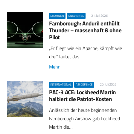
21. Juli 2026
DROHNEN
UNMANNED
Farnborough: Anduril enthüllt
Thunder – massenhaft & ohne
Pilot
„Er fliegt wie ein Apache, kämpft wie
drei“ lautet das…
Mehr
20. Juli 2026
INTERNATIONAL
AIR DEFENCE
PAC-3 ACE: Lockheed Martin
halbiert die Patriot-Kosten
Anlässlich der heute beginnenden
Farnborough Airshow gab Lockheed
Martin die…