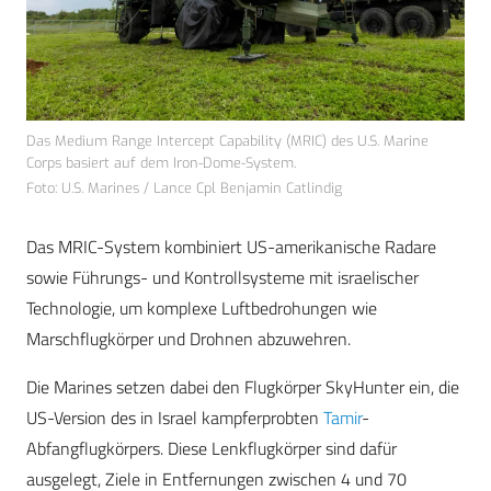
Das Medium Range Intercept Capability (MRIC) des U.S. Marine
Corps basiert auf dem Iron-Dome-System.
Foto: U.S. Marines / Lance Cpl Benjamin Catlindig
Das MRIC-System kombiniert US-amerikanische Radare
sowie Führungs- und Kontrollsysteme mit israelischer
Technologie, um komplexe Luftbedrohungen wie
Marschflugkörper und Drohnen abzuwehren.
Die Marines setzen dabei den Flugkörper SkyHunter ein, die
US-Version des in Israel kampferprobten
Tamir
-
Abfangflugkörpers. Diese Lenkflugkörper sind dafür
ausgelegt, Ziele in Entfernungen zwischen 4 und 70