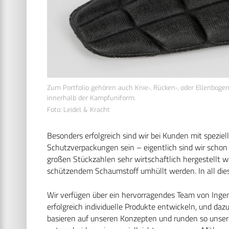
Zum Portfolio gehören auch Knie-, Rücken-, oder Ellenboge
innerhalb der Kampfuniform.
Foto: Leidel & Kracht
Besonders erfolgreich sind wir bei Kunden mit spezi
Schutzverpackungen sein – eigentlich sind wir schon
großen Stückzahlen sehr wirtschaftlich hergestellt w
schützendem Schaumstoff umhüllt werden. In all die
Wir verfügen über ein hervorragendes Team von Ingeni
erfolgreich individuelle Produkte entwickeln, und da
basieren auf unseren Konzepten und runden so unser 