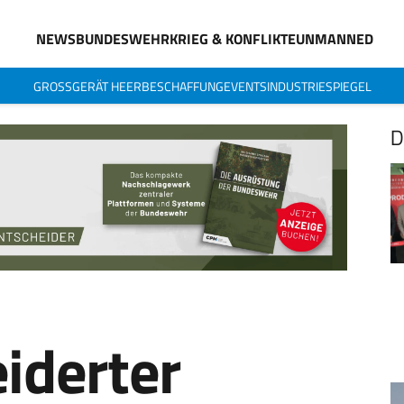
NEWS
BUNDESWEHR
KRIEG & KONFLIKTE
UNMANNED
GROSSGERÄT HEER
BESCHAFFUNG
EVENTS
INDUSTRIESPIEGEL
D
iderter