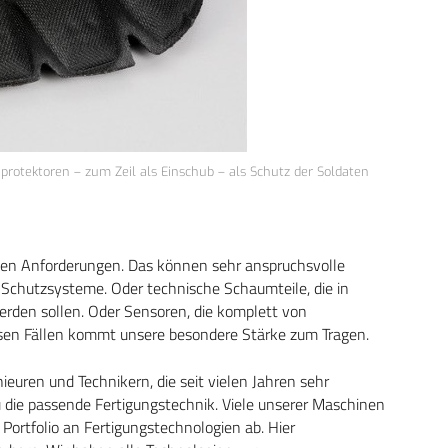
nprotektoren – zum Zeil als Einschub – als Schutz der Soldaten
ellen Anforderungen. Das können sehr anspruchsvolle
 Schutzsysteme. Oder technische Schaumteile, die in
erden sollen. Oder Sensoren, die komplett von
sen Fällen kommt unsere besondere Stärke zum Tragen.
euren und Technikern, die seit vielen Jahren sehr
zu die passende Fertigungstechnik. Viele unserer Maschinen
Portfolio an Fertigungstechnologien ab. Hier