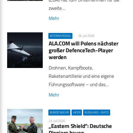
zweite…
Mehr
26. Juli 2026
INTERNATIONAL
ALA.COM will Polens nächster
großer DefenceTech-Player
werden
Drohnen, Kampfboote,
Raketenartillerie und eine eigene
Führungssoftware – und das…
Mehr
BUNDESWEHR
HEER
RUSSLAND – NATO
23. Juli 2026
„Eastern Shield“: Deutsche
Pioniere bauen