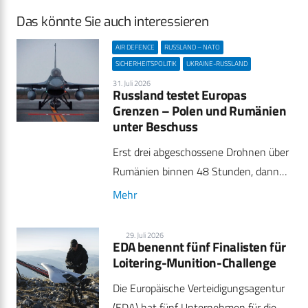
Das könnte Sie auch interessieren
AIR DEFENCE
RUSSLAND – NATO
SICHERHEITSPOLITIK
UKRAINE-RUSSLAND
31. Juli 2026
Russland testet Europas
Grenzen – Polen und Rumänien
unter Beschuss
Erst drei abgeschossene Drohnen über
Rumänien binnen 48 Stunden, dann…
Mehr
29. Juli 2026
EDA benennt fünf Finalisten für
Loitering-Munition-Challenge
Die Europäische Verteidigungsagentur
(EDA) hat fünf Unternehmen für die