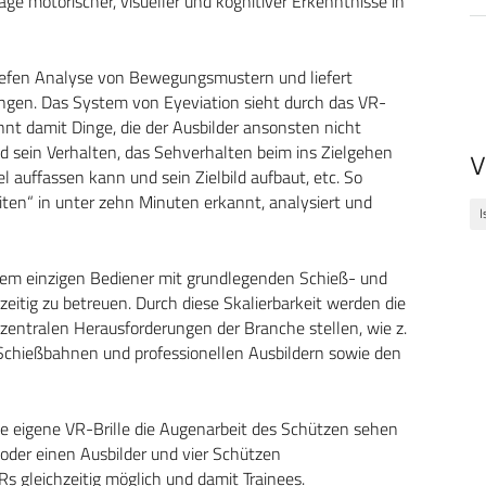
age motorischer, visueller und kognitiver Erkenntnisse in
tiefen Analyse von Bewegungsmustern und liefert
ungen. Das System von Eyeviation sieht durch das VR-
nt damit Dinge, die der Ausbilder ansonsten nicht
 sein Verhalten, das Sehverhalten beim ins Zielgehen
V
l auffassen kann und sein Zielbild aufbaut, etc. So
ten“ in unter zehn Minuten erkannt, analysiert und
I
nem einzigen Bediener mit grundlegenden Schieß- und
zeitig zu betreuen. Durch diese Skalierbarkeit werden die
 zentralen Herausforderungen der Branche stellen, wie z.
chießbahnen und professionellen Ausbildern sowie den
ine eigene VR-Brille die Augenarbeit des Schützen sehen
 oder einen Ausbilder und vier Schützen
s gleichzeitig möglich und damit Trainees.