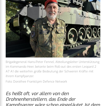
Brigadegeneral Hans-Peter Fennel, Abteilungsleiter Unterstützung
im Kommando Heer, betonte beim Roll-out des ersten Leopard 2
A7 A1 die weiterhin große Bedeutung der Schweren Kräfte mit
ihrem Kampfpanzer.
Foto: Dorothee Frank/cpm Defence Network
Es heißt oft, vor allem von den
Drohnenherstellern, das Ende der
Kampfpanzer wäre schon eingeläutet. Ist dem