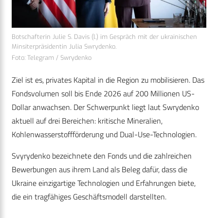
Botschafterin Julie S. Davis (l.) im Gespräch mit der ukrainischen
Minsiterpräsidentin Julia Swrydenko.
Foto: Telegram / Swrydenko
Ziel ist es, privates Kapital in die Region zu mobilisieren. Das
Fondsvolumen soll bis Ende 2026 auf 200 Millionen US-
Dollar anwachsen. Der Schwerpunkt liegt laut Swrydenko
aktuell auf drei Bereichen: kritische Mineralien,
Kohlenwasserstoffförderung und Dual-Use-Technologien.
Svyrydenko bezeichnete den Fonds und die zahlreichen
Bewerbungen aus ihrem Land als Beleg dafür, dass die
Ukraine einzigartige Technologien und Erfahrungen biete,
die ein tragfähiges Geschäftsmodell darstellten.