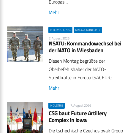
Europas…
Mehr
INTERNATIONAL
KRIEG & KONFLIKTE
7. August 2026
NSATU: Kommandowechsel bei
der NATO in Wiesbaden
Diesen Montag begrüßte der
Oberbefehlshaber der NATO-
Streitkräfte in Europa (SACEUR),…
Mehr
7. August 2026
INDUSTRIE
CSG baut Future Artillery
Complex in Iowa
Die tschechische Czechoslovak Group