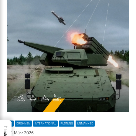
CIT
DROHNEN
INTERNATIONAL
RÜSTUNG
UNMANNED
→
Index
27. März 2026