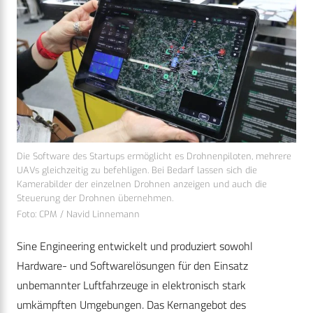
Die Software des Startups ermöglicht es Drohnenpiloten, mehrere
UAVs gleichzeitig zu befehligen. Bei Bedarf lassen sich die
Kamerabilder der einzelnen Drohnen anzeigen und auch die
Steuerung der Drohnen übernehmen.
Foto: CPM / Navid Linnemann
Sine Engineering entwickelt und produziert sowohl
Hardware- und Softwarelösungen für den Einsatz
unbemannter Luftfahrzeuge in elektronisch stark
umkämpften Umgebungen. Das Kernangebot des