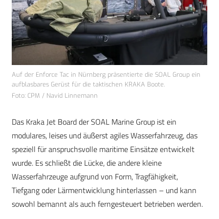
Auf der Enforce Tac in Nürnberg präsentierte die SOAL Group ein
aufblasbares Gerüst für die taktischen KRAKA Boote.
Foto: CPM / Navid Linnemann
Das Kraka Jet Board der SOAL Marine Group ist ein
modulares, leises und äußerst agiles Wasserfahrzeug, das
speziell für anspruchsvolle maritime Einsätze entwickelt
wurde. Es schließt die Lücke, die andere kleine
Wasserfahrzeuge aufgrund von Form, Tragfähigkeit,
Tiefgang oder Lärmentwicklung hinterlassen – und kann
sowohl bemannt als auch ferngesteuert betrieben werden.