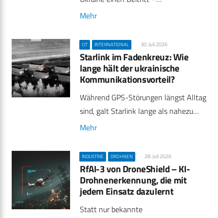
Mehr
30. Juli 2026
CIT
INTERNATIONAL
Starlink im Fadenkreuz: Wie
lange hält der ukrainische
Kommunikationsvorteil?
Während GPS-Störungen längst Alltag
sind, galt Starlink lange als nahezu…
Mehr
28. Juli 2026
INDUSTRIE
DROHNEN
RfAI-3 von DroneShield – KI-
Drohnenerkennung, die mit
jedem Einsatz dazulernt
Statt nur bekannte