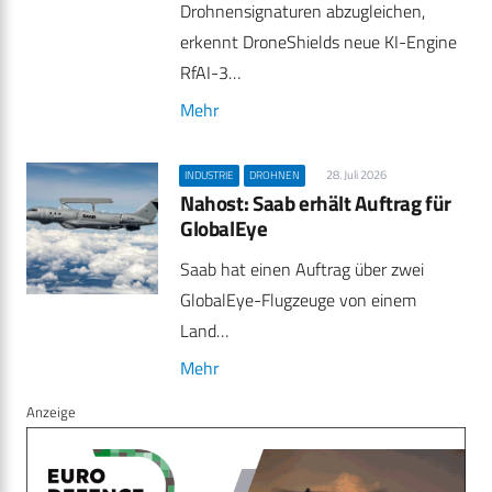
Drohnensignaturen abzugleichen,
erkennt DroneShields neue KI-Engine
RfAI-3…
Mehr
28. Juli 2026
INDUSTRIE
DROHNEN
Nahost: Saab erhält Auftrag für
GlobalEye
Saab hat einen Auftrag über zwei
GlobalEye-Flugzeuge von einem
Land…
Mehr
Anzeige