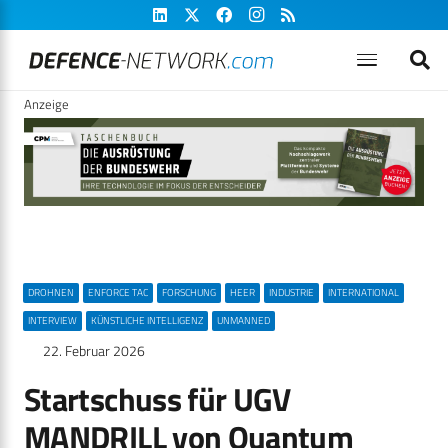
Anzeige
DROHNEN
ENFORCE TAC
FORSCHUNG
HEER
INDUSTRIE
INTERNATIONAL
INTERVIEW
KÜNSTLICHE INTELLIGENZ
UNMANNED
22. Februar 2026
Startschuss für UGV
MANDRILL von Quantum