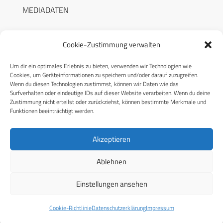
MEDIADATEN
Cookie-Zustimmung verwalten
Um dir ein optimales Erlebnis zu bieten, verwenden wir Technologien wie
RECHTLICHES
Cookies, um Geräteinformationen zu speichern und/oder darauf zuzugreifen.
Wenn du diesen Technologien zustimmst, können wir Daten wie das
Surfverhalten oder eindeutige IDs auf dieser Website verarbeiten. Wenn du deine
Datenschutzerklärung
Zustimmung nicht erteilst oder zurückziehst, können bestimmte Merkmale und
Funktionen beeinträchtigt werden.
Cookie-Richtlinie (EU)
AGB
Akzeptieren
Compliance
Ablehnen
Impressum
Einstellungen ansehen
© 2026 CPM GmbH – Alle Rechte vorbehalten
Cookie-Richtlinie
Datenschutzerklärung
Impressum