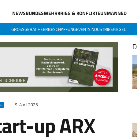
NEWS
BUNDESWEHR
KRIEG & KONFLIKTE
UNMANNED
GROSSGERÄT HEER
BESCHAFFUNG
EVENTS
INDUSTRIESPIEGEL
D
9. April 2025
ED
tart-up ARX