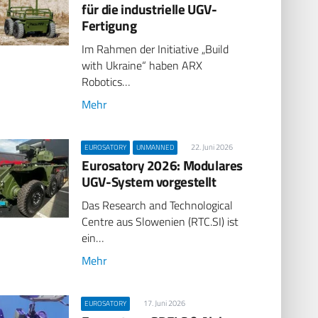
für die industrielle UGV-
Fertigung
Im Rahmen der Initiative „Build
with Ukraine“ haben ARX
Robotics…
Mehr
22. Juni 2026
EUROSATORY
UNMANNED
Eurosatory 2026: Modulares
UGV-System vorgestellt
Das Research and Technological
Centre aus Slowenien (RTC.SI) ist
ein…
Mehr
17. Juni 2026
EUROSATORY