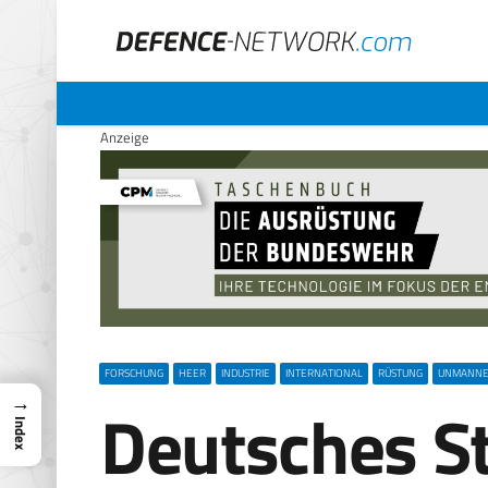
Anzeige
FORSCHUNG
HEER
INDUSTRIE
INTERNATIONAL
RÜSTUNG
UNMANN
→
Deutsches S
Index