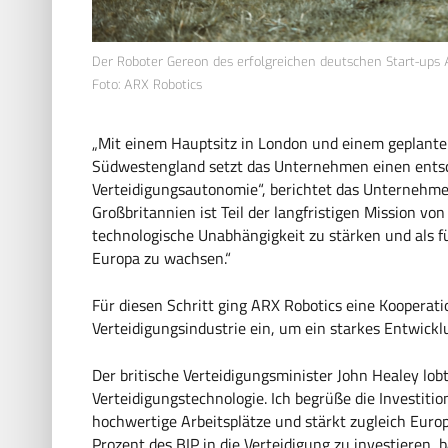
Der Roboter Gereon des erfolgreichen deutschen Start-ups AR
Foto: ARX Robotics
„Mit einem Hauptsitz in London und einem geplant
Südwestengland setzt das Unternehmen einen entsc
Verteidigungsautonomie“, berichtet das Unternehme
Großbritannien ist Teil der langfristigen Mission vo
technologische Unabhängigkeit zu stärken und als
Europa zu wachsen.“
Für diesen Schritt ging ARX Robotics eine Kooperat
Verteidigungsindustrie ein, um ein starkes Entwic
Der britische Verteidigungsminister John Healey lobt
Verteidigungstechnologie. Ich begrüße die Investitio
hochwertige Arbeitsplätze und stärkt zugleich Europ
Prozent des BIP in die Verteidigung zu investieren, 