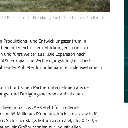
X Robotics in der Erprobung durch die britischen Streitkräfte.
en Produktions- und Entwicklungszentrum in
heidenden Schritt zur Stärkung europäischer
n und führt weiter aus: „Die Expansion nach
n ARX, europäische Verteidigungsfähigkeit durch
 führender Anbieter für unbemannte Bodensysteme in
ion mit britischen Partnerunternehmen aus der
klungs- und Fertigungsnetzwerk aufzubauen.
 diese Initiative: „ARX steht für moderne
n von 45 Millionen Pfund ausdrücklich – sie schafft
as Sicherheitslage. Mit unserem Ziel, ab 2027 2,5
bauen wir Großbritannien zur industriellen