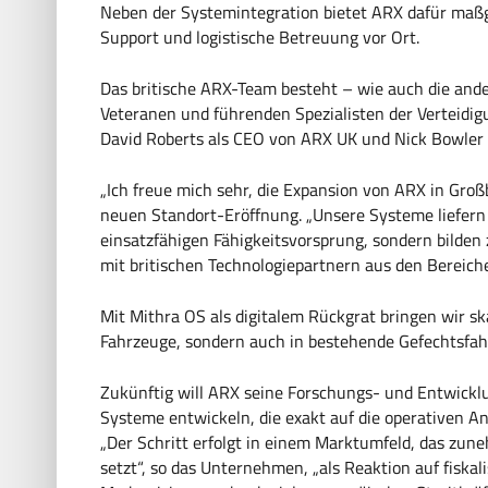
Neben der Systemintegration bietet ARX dafür ma
Support und logistische Betreuung vor Ort.
Das britische ARX-Team besteht – wie auch die an
Veteranen und führenden Spezialisten der Verteidig
David Roberts als CEO von ARX UK und Nick Bowler al
„Ich freue mich sehr, die Expansion von ARX in Groß
neuen Standort-Eröffnung. „Unsere Systeme liefern d
einsatzfähigen Fähigkeitsvorsprung, sondern bilden
mit britischen Technologiepartnern aus den Bereich
Mit Mithra OS als digitalem Rückgrat bringen wir s
Fahrzeuge, sondern auch in bestehende Gefechtsfah
Zukünftig will ARX seine Forschungs- und Entwickl
Systeme entwickeln, die exakt auf die operativen An
„Der Schritt erfolgt in einem Marktumfeld, das zun
setzt“, so das Unternehmen, „als Reaktion auf fisk