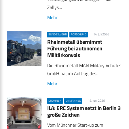
Zallys…
Mehr
14. Juli 2026
BUNDESWEHR
FORSCHUNG
Rheinmetall übernimmt
Führung bei autonomen
Militärkonvois
Die Rheinmetall MAN Military Vehicles
GmbH hat im Auftrag des…
Mehr
15. Juni 2026
DROHNEN
UNMANNED
ILA: ERC System setzt in Berlin 3
große Zeichen
Vom Münchner Start-up zum