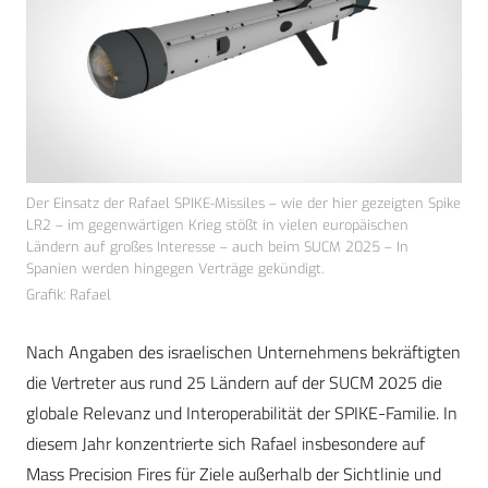
Der Einsatz der Rafael SPIKE-Missiles – wie der hier gezeigten Spike
LR2 – im gegenwärtigen Krieg stößt in vielen europäischen
Ländern auf großes Interesse – auch beim SUCM 2025 – In
Spanien werden hingegen Verträge gekündigt.
Grafik: Rafael
Nach Angaben des israelischen Unternehmens bekräftigten
die Vertreter aus rund 25 Ländern auf der SUCM 2025 die
globale Relevanz und Interoperabilität der SPIKE-Familie. In
diesem Jahr konzentrierte sich Rafael insbesondere auf
Mass Precision Fires für Ziele außerhalb der Sichtlinie und