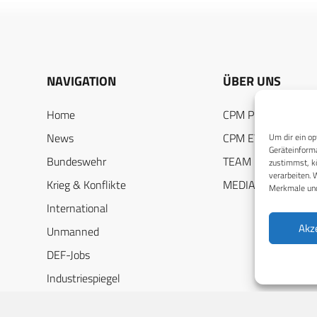
NAVIGATION
ÜBER UNS
Home
CPM PUBLICATION
News
CPM EVENTS
Um dir ein op
Geräteinforma
Bundeswehr
TEAM
zustimmst, kö
verarbeiten. 
Krieg & Konflikte
MEDIADATEN
Merkmale und
International
Akz
Unmanned
DEF-Jobs
Industriespiegel