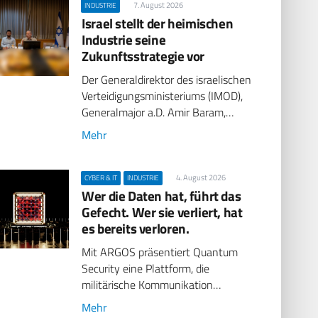
7. August 2026
INDUSTRIE
Israel stellt der heimischen
Industrie seine
Zukunftsstrategie vor
Der Generaldirektor des israelischen
Verteidigungsministeriums (IMOD),
Generalmajor a.D. Amir Baram,…
Mehr
4. August 2026
CYBER & IT
INDUSTRIE
Wer die Daten hat, führt das
Gefecht. Wer sie verliert, hat
es bereits verloren.
Mit ARGOS präsentiert Quantum
Security eine Plattform, die
militärische Kommunikation…
Mehr