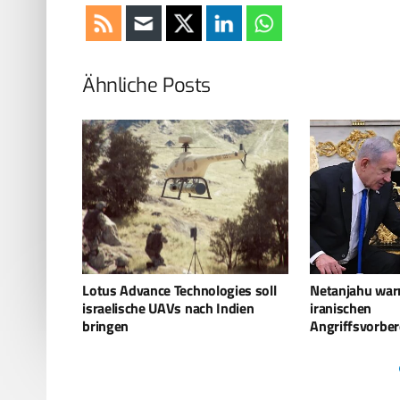
Ähnliche Posts
ies soll
Netanjahu warnt USA vor
Hisbollah set
ndien
iranischen
gegen Israel ei
Angriffsvorbereitungen