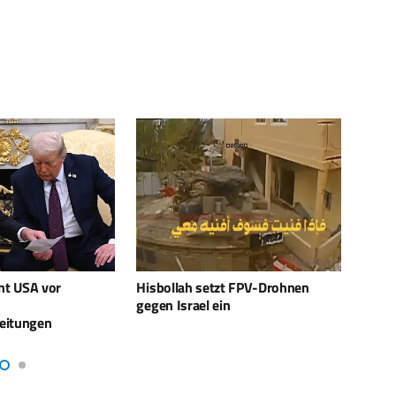
zt FPV-Drohnen
Upgrade für Iron Sting: Israel
Euros
n
verbessert sein smartes
forts
Mörsersystem