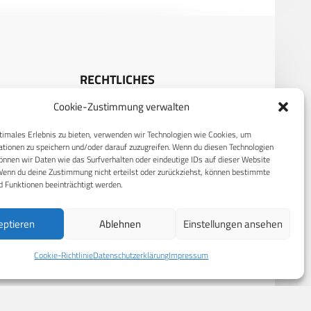
RECHTLICHES
Cookie-Zustimmung verwalten
S
Datenschutzerklärung
Cookie-Richtlinie (EU)
timales Erlebnis zu bieten, verwenden wir Technologien wie Cookies, um
tionen zu speichern und/oder darauf zuzugreifen. Wenn du diesen Technologien
AGB
nnen wir Daten wie das Surfverhalten oder eindeutige IDs auf dieser Website
Wenn du deine Zustimmung nicht erteilst oder zurückziehst, können bestimmte
Compliance
 Funktionen beeinträchtigt werden.
Impressum
eptieren
Ablehnen
Einstellungen ansehen
Cookie-Richtlinie
Datenschutzerklärung
Impressum