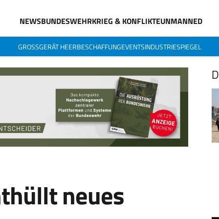
NEWS
BUNDESWEHR
KRIEG & KONFLIKTE
UNMANNED
GROSSGERÄT HEER
BESCHAFFUNG
EVENTS
INDUSTRIESPIEGEL
D
thüllt neues