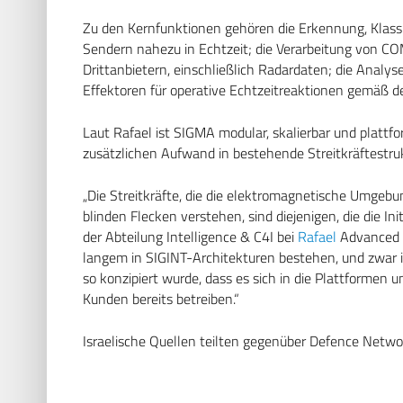
Zu den Kernfunktionen gehören die Erkennung, Klassif
Sendern nahezu in Echtzeit; die Verarbeitung von C
Drittanbietern, einschließlich Radardaten; die Analyse
Effektoren für operative Echtzeitreaktionen gemäß d
Laut Rafael ist SIGMA modular, skalierbar und plat
zusätzlichen Aufwand in bestehende Streitkräftestruk
„Die Streitkräfte, die die elektromagnetische Umgeb
blinden Flecken verstehen, sind diejenigen, die die Ini
der Abteilung Intelligence & C4I bei
Rafael
Advanced D
langem in SIGINT-Architekturen bestehen, und zwar i
so konzipiert wurde, dass es sich in die Plattformen u
Kunden bereits betreiben.“
Israelische Quellen teilten gegenüber Defence Netwo