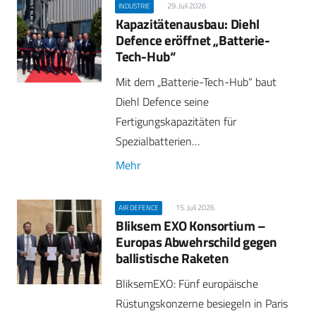
29. Juli 2026
INDUSTRIE
Kapazitätenausbau: Diehl
Defence eröffnet „Batterie-
Tech-Hub“
Mit dem „Batterie-Tech-Hub“ baut
Diehl Defence seine
Fertigungskapazitäten für
Spezialbatterien…
Mehr
15. Juli 2026
AIR DEFENCE
Bliksem EXO Konsortium –
Europas Abwehrschild gegen
ballistische Raketen
BliksemEXO: Fünf europäische
Rüstungskonzerne besiegeln in Paris