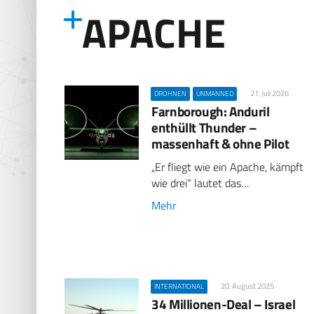
APACHE
21. Juli 2026
DROHNEN
UNMANNED
Farnborough: Anduril
enthüllt Thunder –
massenhaft & ohne Pilot
„Er fliegt wie ein Apache, kämpft
wie drei“ lautet das…
Mehr
20. August 2025
INTERNATIONAL
34 Millionen-Deal – Israel