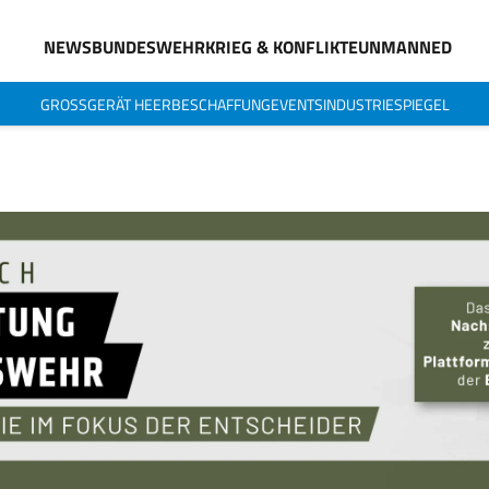
NEWS
BUNDESWEHR
KRIEG & KONFLIKTE
UNMANNED
GROSSGERÄT HEER
BESCHAFFUNG
EVENTS
INDUSTRIESPIEGEL