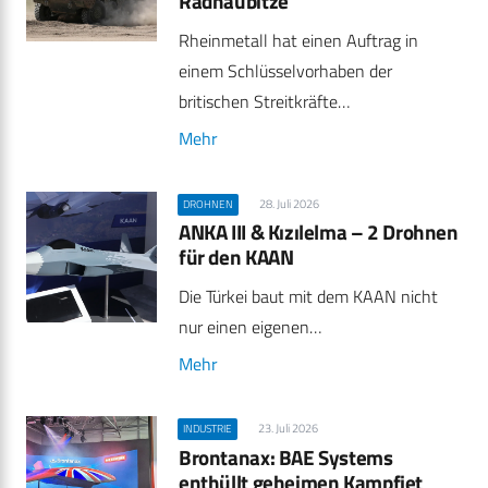
Radhaubitze
Rheinmetall hat einen Auftrag in
einem Schlüsselvorhaben der
britischen Streitkräfte…
Mehr
28. Juli 2026
DROHNEN
ANKA III & Kızılelma – 2 Drohnen
für den KAAN
Die Türkei baut mit dem KAAN nicht
nur einen eigenen…
Mehr
23. Juli 2026
INDUSTRIE
Brontanax: BAE Systems
enthüllt geheimen Kampfjet