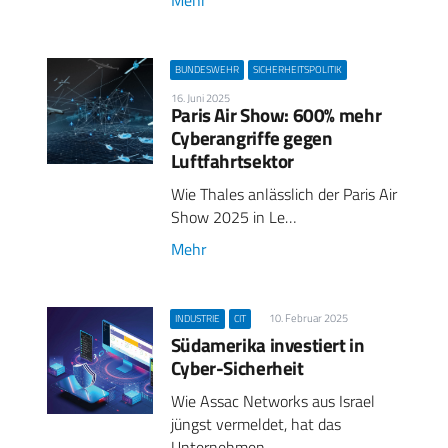
BUNDESWEHR
SICHERHEITSPOLITIK
16. Juni 2025
Paris Air Show: 600% mehr
Cyberangriffe gegen
Luftfahrtsektor
Wie Thales anlässlich der Paris Air
Show 2025 in Le…
Mehr
10. Februar 2025
INDUSTRIE
CIT
Südamerika investiert in
Cyber-Sicherheit
Wie Assac Networks aus Israel
jüngst vermeldet, hat das
Unternehmen…