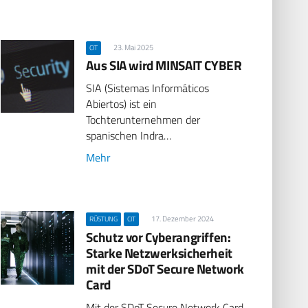
23. Mai 2025
CIT
Aus SIA wird MINSAIT CYBER
SIA (Sistemas Informáticos
Abiertos) ist ein
Tochterunternehmen der
spanischen Indra…
Mehr
17. Dezember 2024
RÜSTUNG
CIT
Schutz vor Cyberangriffen:
Starke Netzwerksicherheit
mit der SDoT Secure Network
Card
Mit der SDoT Secure Network Card