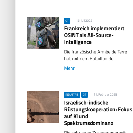
16. Juli 2025
CIT
Frankreich implementiert
OSINT als All-Source-
Intelligence
Die französische Armée de Terre
hat mit dem Bataillon de…
Mehr
11. Februar 2025
INDUSTRIE
CIT
Israelisch-indische
Rüstungskooperation: Fokus
auf KI und
Spektrumsdominanz
Die sehr enge Zusammenarbeit