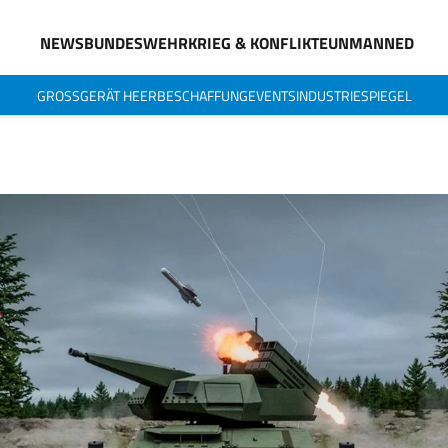
NEWS
BUNDESWEHR
KRIEG & KONFLIKTE
UNMANNED
GROSSGERÄT HEER
BESCHAFFUNG
EVENTS
INDUSTRIESPIEGEL