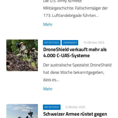
Die U.S. Army schreibt
Militärgeschichte: Fallschirmjäger der
173. Luftlandebrigade führten…
Mehr
10. Oktober 2025
AIR DEFENCE
UNMANNED
DroneShield verkauft mehr als
4.000 C-UAS-Systeme
Der australische Spezialist DroneShield
hat diese Woche bekanntgegeben,
dass es…
Mehr
6. Oktober 2025
AIR DEFENCE
Schweizer Armee rüstet gegen