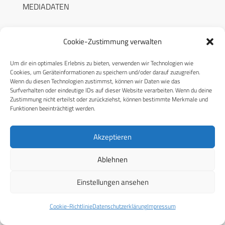
MEDIADATEN
Cookie-Zustimmung verwalten
Um dir ein optimales Erlebnis zu bieten, verwenden wir Technologien wie
RECHTLICHES
Cookies, um Geräteinformationen zu speichern und/oder darauf zuzugreifen.
Wenn du diesen Technologien zustimmst, können wir Daten wie das
Surfverhalten oder eindeutige IDs auf dieser Website verarbeiten. Wenn du deine
Datenschutzerklärung
Zustimmung nicht erteilst oder zurückziehst, können bestimmte Merkmale und
Funktionen beeinträchtigt werden.
Cookie-Richtlinie (EU)
AGB
Akzeptieren
Compliance
Ablehnen
Impressum
Einstellungen ansehen
© 2026 CPM GmbH – Alle Rechte vorbehalten
Cookie-Richtlinie
Datenschutzerklärung
Impressum