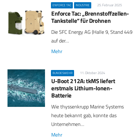
25. Februar 2025
ENFORCE TAC
INDUSTRIE
Enforce Tac: „Brennstoffzellen-
Tankstelle“ für Drohnen
Die SFC Energy AG (Halle 9, Stand 449
auf der…
Mehr
11. Oktober 2024
BUNDESWEHR
U-Boot 212A: tkMS liefert
erstmals Lithium-Ionen-
Batterie
Wie thyssenkrupp Marine Systems
heute bekannt gab, konnte das
Unternehmen…
Mehr