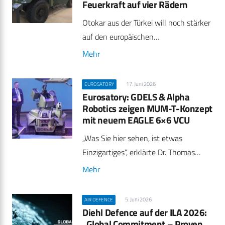
Feuerkraft auf vier Rädern
Otokar aus der Türkei will noch stärker
auf den europäischen…
Mehr
17. Juni 2026
EUROSATORY
Eurosatory: GDELS & Alpha
Robotics zeigen MUM-T-Konzept
mit neuem EAGLE 6×6 VCU
„Was Sie hier sehen, ist etwas
Einzigartiges“, erklärte Dr. Thomas…
Mehr
5. Juni 2026
AIR DEFENCE
Diehl Defence auf der ILA 2026:
„Global Commitment – Proven